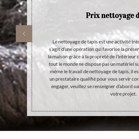
Prix nettoyage d
es équipements
Le nettoyage de tapis est une activité très
 Cela est
s’agit d’une opération qui favorise la prése
ainsi que son
la maison grâce à la propreté de l’intérieur
ervention d’un
tout le monde ne dispose pas un matériel suf
ccomplissement
même le travail de nettoyage de tapis, il es
yer un coût de
un prestataire qualifié pour vous servir co
bénéficier une
engager, veuillez se renseigner d’abord sur
s abordable.
votre projet.