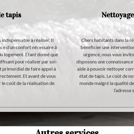
e tapis
Nettoyage
 indispensable à réaliser. Il
Chers habitants dans la r
nce d’un confort nécessaire à
bénéficier une interventio
 du logement. Etant donné que
urgence, nous vous invit
fisant pour réaliser par soi-
disposons une connaissance t
t primordial de faire appel à
aide à pouvoir nettoyer cor
rrectement. Et avant de vous
état de tapis. Le coût de no
 le coût de la réalisation de
monde malgré la qualité d
l’adresse 
Autres services