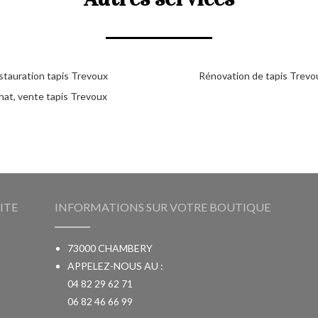
stauration tapis Trevoux
Rénovation de tapis Trevo
hat, vente tapis Trevoux
ITE
INFORMATIONS SUR VOTRE BOUTIQUE
73000 CHAMBERY
APPELEZ-NOUS AU :
04 82 29 62 71
06 82 46 66 99