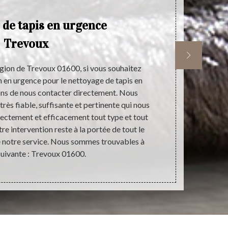
 de tapis en urgence
At
Trevoux
de
égion de Trevoux 01600, si vous souhaitez
Les proprié
n en urgence pour le nettoyage de tapis en
travaux pour 
ons de nous contacter directement. Nous
très import
rès fiable, suffisante et pertinente qui nous
réaliser ces
rectement et efficacement tout type et tout
domaine. Ains
tre intervention reste à la portée de tout le
du Tapis qui 
e notre service. Nous sommes trouvables à
convenus et i
suivante : Trevoux 01600.