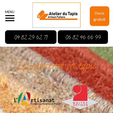
MENU
Devis
gratuit
04 82 29 62 71
06 82 46 66 99
La référence en tapis