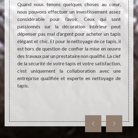
Quand nous tenons quelques choses au cœur,
Chers 
nous pouvons effectuer un investissement assez
01150
mbellir
considérable pour l’avoir. Ceux qui sont
interv
st très
passionnés sur la décoration intérieur peut
tapis 
ionnels
dépenser pas mal d’argent pour acheter un tapis
conta
 Ainsi,
élégant et chic. Et pour le nettoyage de ce tapis, il
connai
s qui a
est hors de question de confier la mise en œuvre
qui no
ise des
des travaux par un prestataire non qualifié. La clef
effica
on pour
de la sécurité de votre tapis et votre satisfaction,
coût d
lité. Il
c’est uniquement la collaboration avec une
tout l
et sans
entreprise qualifiée et experte en nettoyage de
Nous s
utres
tapis.
Vaux E
ement.