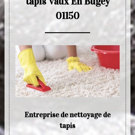
tapis Vaux En Bugey
01150
r les
Entreprise de nettoyage de
Net
 En
tapis