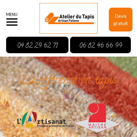
MENU
Devis
gratuit
04 82 29 62 71
06 82 46 66 99
La référence en tapis