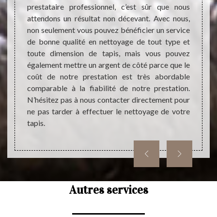
ieur du
prestataire professionnel, c’est sûr que nous
être t
nde ne
attendons un résultat non décevant. Avec nous,
votre 
éaliser
non seulement vous pouvez bénéficier un service
néces
pis, il
de bonne qualité en nettoyage de tout type et
réalis
tataire
toute dimension de tapis, mais vous pouvez
sûr de
t avant
également mettre un argent de côté parce que le
la mis
d’abord
coût de notre prestation est très abordable
forte
comparable à la fiabilité de notre prestation.
œuvre 
N’hésitez pas à nous contacter directement pour
qualifi
ne pas tarder à effectuer le nettoyage de votre
tapis.
Autres services