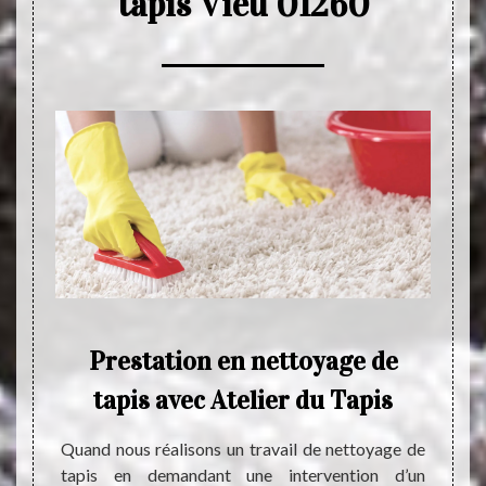
tapis Vieu 01260
Prestation en nettoyage de
P
tapis avec Atelier du Tapis
é très
ération
Quand nous réalisons un travail de nettoyage de
Le tap
saire à
tapis en demandant une intervention d’un
ignore