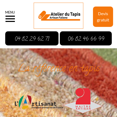
MENU
Devis
gratuit
04 82 29 62 71
06 82 46 66 99
La référence en tapis