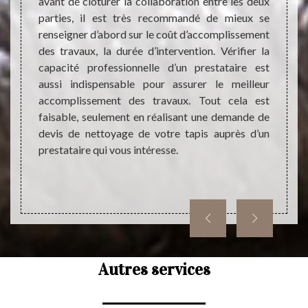
avant de clôturer la collaboration entre les deux
direct
ce dans
parties, il est très recommandé de mieux se
de la m
qualité
renseigner d’abord sur le coût d’accomplissement
néglig
 de la
des travaux, la durée d’intervention. Vérifier la
garder
ur être
capacité professionnelle d’un prestataire est
logeme
long de
aussi indispensable pour assurer le meilleur
un pro
 il est
accomplissement des travaux. Tout cela est
optima
ise en
faisable, seulement en réalisant une demande de
pouve
ersonne
devis de nettoyage de votre tapis auprès d’un
nettoy
prestataire qui vous intéresse.
qualifi
Autres services