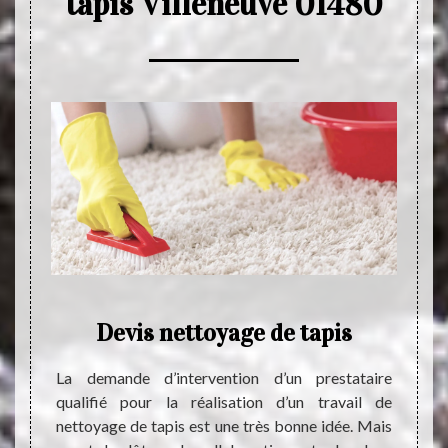
tapis Villeneuve 01480
de
Devis nettoyage de tapis
La demande d’intervention d’un prestataire
Le ne
qualifié pour la réalisation d’un travail de
indisp
devrait
nettoyage de tapis est une très bonne idée. Mais
réguli
devrait