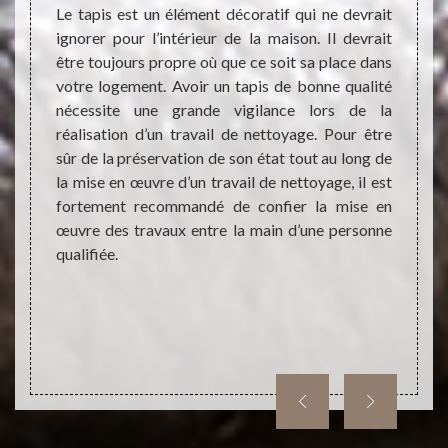
ons
peut g
Le tapis est un élément décoratif qui ne devrait
d’un t
ignorer pour l’intérieur de la maison. Il devrait
mbellir
invito
être toujours propre où que ce soit sa place dans
st très
Atelie
votre logement. Avoir un tapis de bonne qualité
ionnels
travau
nécessite une grande vigilance lors de la
 Ainsi,
perfor
réalisation d’un travail de nettoyage. Pour être
s qui a
cela p
sûr de la préservation de son état tout au long de
ise des
accomp
la mise en œuvre d’un travail de nettoyage, il est
on pour
d’un t
fortement recommandé de confier la mise en
lité. Il
sans f
œuvre des travaux entre la main d’une personne
et sans
nous c
qualifiée.
utres
ement.