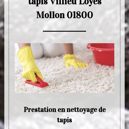
tapis Villieu Loyes
Mollon 01800
r les
Prestation en nettoyage de
ieu
tapis
Si vou