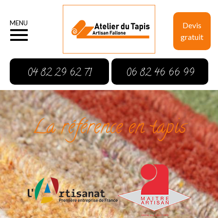
MENU
Devis
gratuit
04 82 29 62 71
06 82 46 66 99
La référence en tapis