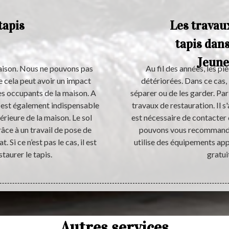
tapis
Les travau
tapis dans
Jeune
maison. Nous ne pouvons pas
Au fil des années, les p
ue cela peut avoir un impact
détériorées. Dans ce cas,
es occupants de la maison. A
séparer ou de les garder. Par
il est également indispensable
travaux de restauration. Il s'
térieure de la maison. Le sol
est nécessaire de contacter 
râce à un travail de pose de
pouvons vous recommander
. Si ce n’est pas le cas, il est
utilise des équipements app
staurer le tapis.
gratui
Autres services