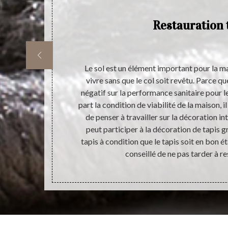
r
Restauration 
ir-faire
Le sol est un élément important pour la 
exige une
vivre sans que le col soit revêtu. Parce q
icacité des
négatif sur la performance sanitaire pour l
ous pouvez
part la condition de viabilité de la maison, 
ravail de
de penser à travailler sur la décoration in
 service de
peut participer à la décoration de tapis g
e vous nous
tapis à condition que le tapis soit en bon état
mmes siégés à
conseillé de ne pas tarder à re