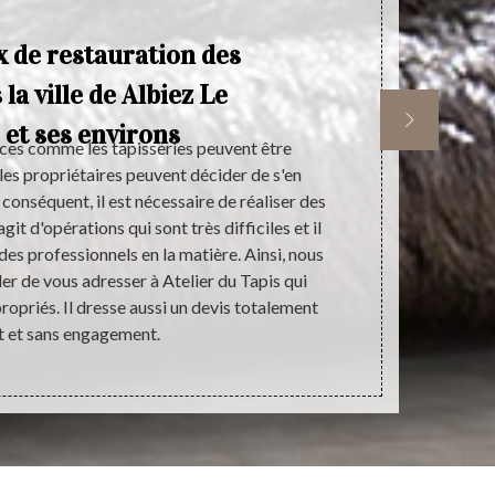
x de restauration des
 la ville de Albiez Le
 et ses environs
ièces comme les tapisseries peuvent être
Un tapis en
 les propriétaires peuvent décider de s'en
contraire, il
 conséquent, il est nécessaire de réaliser des
la maiso
agit d'opérations qui sont très difficiles et il
rapidement f
des professionnels en la matière. Ainsi, nous
faire, c’es
 de vous adresser à Atelier du Tapis qui
urgence pour 
ropriés. Il dresse aussi un devis totalement
Contactez-no
t et sans engagement.
Jeune 733