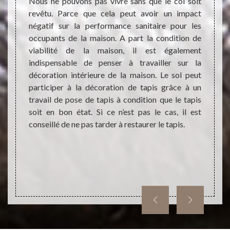
s et
Nous ne pouvons pas vivre sans que le col soit
savoir
revêtu. Parce que cela peut avoir un impact
opéra
négatif sur la performance sanitaire pour les
presta
occupants de la maison. A part la condition de
travau
maisons
viabilité de la maison, il est également
que v
ons. En
indispensable de penser à travailler sur la
prest
er ces
décoration intérieure de la maison. Le sol peut
resta
rsonnes
participer à la décoration de tapis grâce à un
bénéf
éaliser
travail de pose de tapis à condition que le tapis
restaur
ut vous
soit en bon état. Si ce n’est pas le cas, il est
choisi
pis qui
conseillé de ne pas tarder à restaurer le tapis.
Nous s
z qu'il
Echell
ants et
autres
phoner