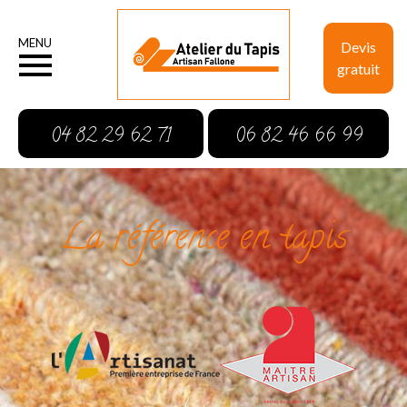
MENU
Devis
gratuit
04 82 29 62 71
06 82 46 66 99
La référence en tapis