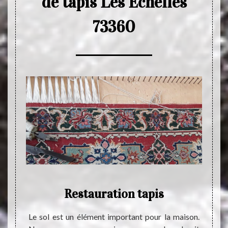
de tapis Les Echelles
73360
vaux
Restauration tapis
Res
apis
Le sol est un élément important pour la maison.
Restau